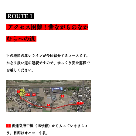
ROUTE 1
アクセス困難！昔ながらのなか
むらへの道
下の地図の赤いラインが今回紹介するコースです。
​かなり狭い道の連続ですので、ゆっくり安全運転で
お越しください。
​ 5
GOAL
​ 4
​ 2
​START
​ 1
​ 3
1
善通寺府中線（18号線）から入っていきましょ
う。
目印はオハ
ヨー牛乳。