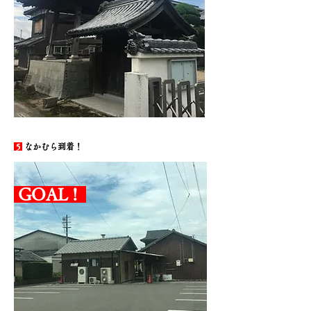
5
なかむら到着！
GOAL !