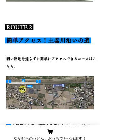
ROUTE 2
簡単アクセス！土器川沿いの道
細い路地を通らずに簡単にアクセスできるコースはこ
ちら。
2
1
1
GOAL
1
土器川の土手、岡田丸亀線からアクセスできる
のです！
なかむらのうどん、おうちでたべれます！