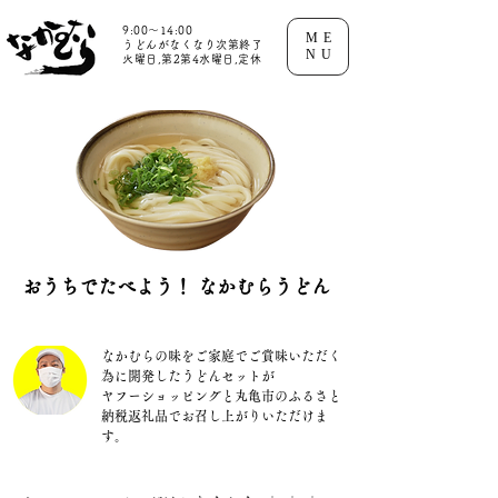
9:00～14:00
ME
うどんがなくなり次第終了
NU
火曜日,第2第4水曜日,定休
おうちでたべよう！ なかむらうどん
​なかむらの味をご家庭でご賞味いただく
為に開発したうどんセットが
ヤフーショッピングと丸亀市のふるさと
納税返礼品でお召し上がりいただけま
す。